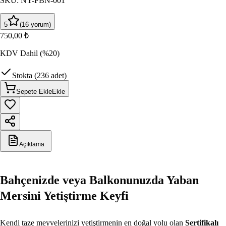
SKU
:
NY-FBN-001
5
(
16
yorum
)
750,00 ₺
KDV Dahil
(%20)
Stokta (236 adet)
Sepete Ekle
Ekle
Açıklama
Bahçenizde veya Balkonunuzda Yaban
Mersini Yetiştirme Keyfi
Kendi taze meyvelerinizi yetiştirmenin en doğal yolu olan
Sertifikalı