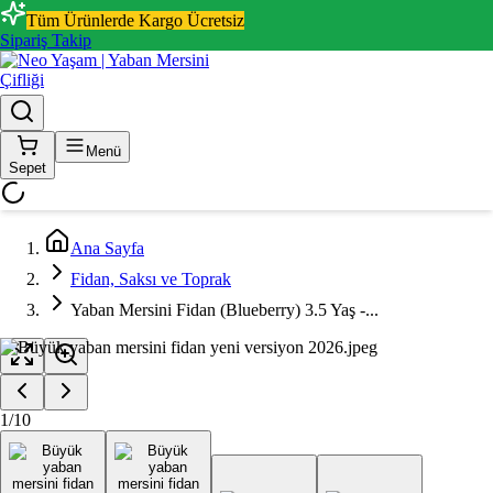
Tüm Ürünlerde Kargo Ücretsiz
Sipariş Takip
Menü
Sepet
Ana Sayfa
Fidan, Saksı ve Toprak
Yaban Mersini Fidan (Blueberry) 3.5 Yaş -...
1
/
10