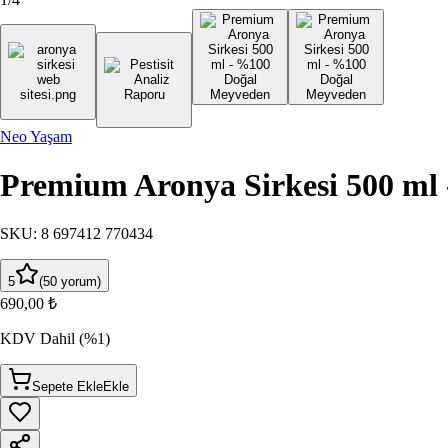
Neo Yaşam
Premium Aronya Sirkesi 500 ml
SKU
:
8 697412 770434
5
(
50
yorum
)
690,00 ₺
KDV Dahil
(%1)
Sepete Ekle
Ekle