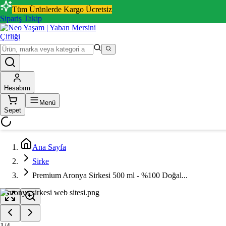
Tüm Ürünlerde Kargo Ücretsiz
Sipariş Takip
Hesabım
Menü
Sepet
Ana Sayfa
Sirke
Premium Aronya Sirkesi 500 ml - %100 Doğal...
1
/
4