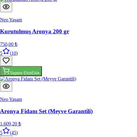
Neo Yaşam
Kurutulmuş Aronya 200 gr
750,00 ₺
5
(
10
)
Sepete Ekle
Ekle
Neo Yaşam
Aronya Fidanı Set (Meyve Garantili)
1.609,20 ₺
5
(
45
)