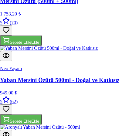
Mersini Özütü (500ml + 500ml)
1.753,20 ₺
5
(
70
)
Sepete Ekle
Ekle
Neo Yaşam
Yaban Mersini Özütü 500ml - Doğal ve Katkısız
949,00 ₺
5
(
62
)
Sepete Ekle
Ekle