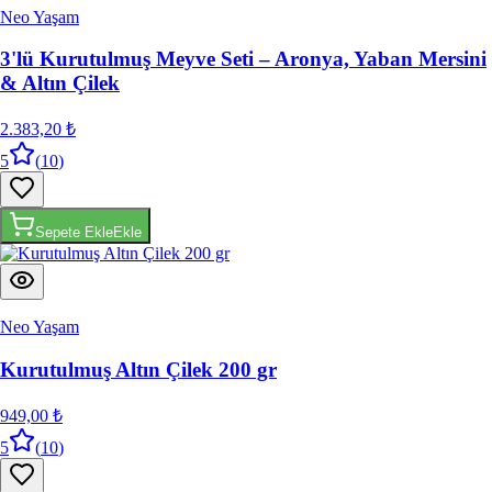
Neo Yaşam
3'lü Kurutulmuş Meyve Seti – Aronya, Yaban Mersini
& Altın Çilek
2.383,20 ₺
5
(
10
)
Sepete Ekle
Ekle
Neo Yaşam
Kurutulmuş Altın Çilek 200 gr
949,00 ₺
5
(
10
)