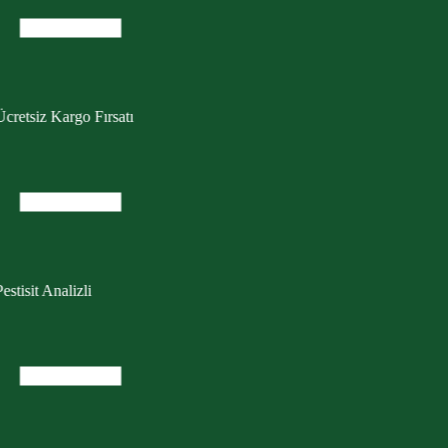
cretsiz Kargo Fırsatı
estisit Analizli