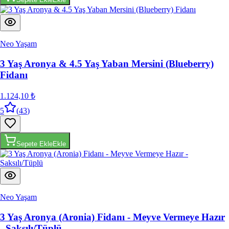
Neo Yaşam
3 Yaş Aronya & 4.5 Yaş Yaban Mersini (Blueberry)
Fidanı
1.124,10 ₺
5
(
43
)
Sepete Ekle
Ekle
Neo Yaşam
3 Yaş Aronya (Aronia) Fidanı - Meyve Vermeye Hazır
- Saksılı/Tüplü