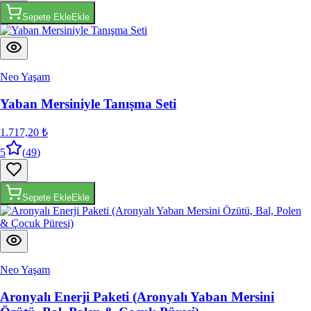
Sepete Ekle
Ekle
Neo Yaşam
Yaban Mersiniyle Tanışma Seti
1.717,20 ₺
5
(
49
)
Sepete Ekle
Ekle
Neo Yaşam
Aronyalı Enerji Paketi (Aronyalı Yaban Mersini