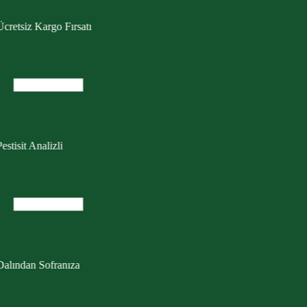
cretsiz Kargo Fırsatı
estisit Analizli
Dalından Sofranıza