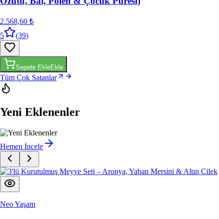
Özütü, Bal, Polen & Çocuk Püresi)
2.568,60 ₺
5
(
39
)
Sepete Ekle
Ekle
Tüm Çok Satanlar
Yeni Eklenenler
Hemen İncele
Neo Yaşam