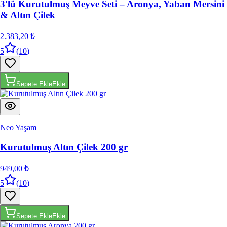
3'lü Kurutulmuş Meyve Seti – Aronya, Yaban Mersini
& Altın Çilek
2.383,20 ₺
5
(
10
)
Sepete Ekle
Ekle
Neo Yaşam
Kurutulmuş Altın Çilek 200 gr
949,00 ₺
5
(
10
)
Sepete Ekle
Ekle