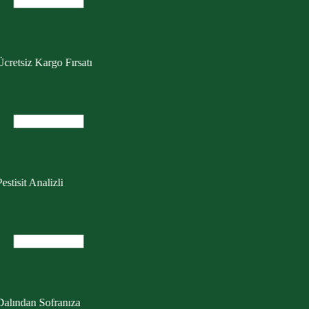
cretsiz Kargo Fırsatı
estisit Analizli
Dalından Sofranıza