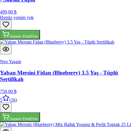
499,00 ₺
Henüz yorum yok
Sepete Ekle
Ekle
Neo Yaşam
Yaban Mersini Fidan (Blueberry) 3.5 Yaş - Tüplü
Sertifikalı
750,00 ₺
5
(
16
)
Sepete Ekle
Ekle