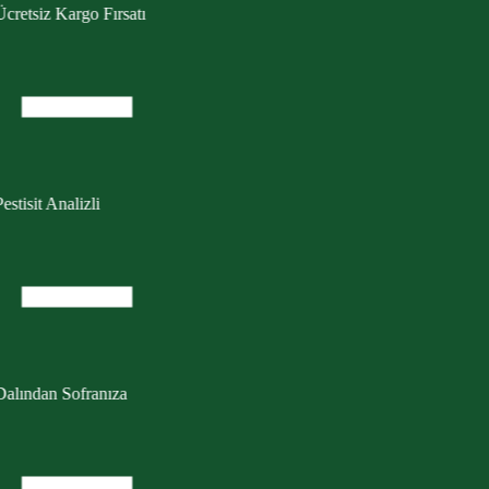
cretsiz Kargo Fırsatı
estisit Analizli
Dalından Sofranıza