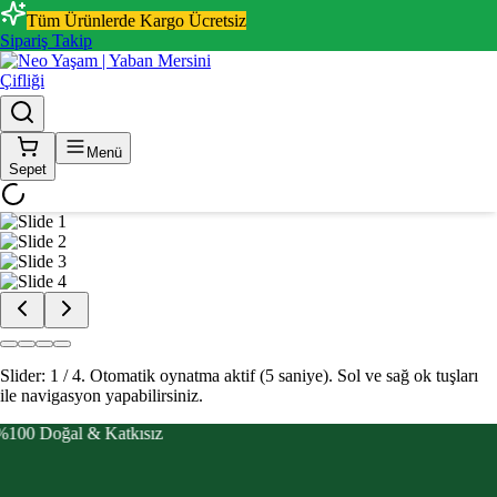
Tüm Ürünlerde Kargo Ücretsiz
Sipariş Takip
Menü
Sepet
Slider: 2 / 4.
Otomatik oynatma aktif (5 saniye).
Sol ve sağ ok tuşları
ile navigasyon yapabilirsiniz.
%100 Doğal & Katkısız