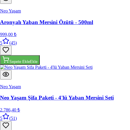
Neo Yaşam
Aronyalı Yaban Mersini Özütü - 500ml
999,00 ₺
5
(
45
)
Sepete Ekle
Ekle
Neo Yaşam
Neo Yaşam Şifa Paketi - 4'lü Yaban Mersini Seti
2.786,40 ₺
5
(
51
)