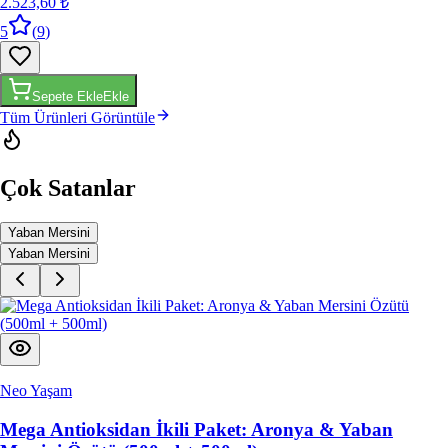
2.523,60 ₺
5
(
9
)
Sepete Ekle
Ekle
Tüm Ürünleri Görüntüle
Çok Satanlar
Yaban Mersini
Yaban Mersini
Neo Yaşam
Mega Antioksidan İkili Paket: Aronya & Yaban