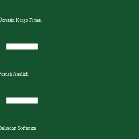
cretsiz Kargo Fırsatı
estisit Analizli
Dalından Sofranıza