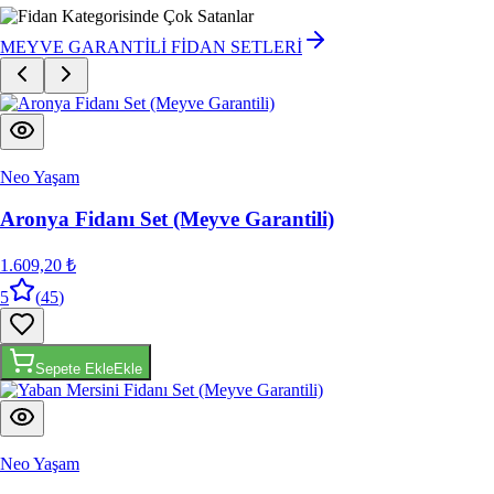
MEYVE GARANTİLİ FİDAN SETLERİ
Neo Yaşam
Aronya Fidanı Set (Meyve Garantili)
1.609,20 ₺
5
(
45
)
Sepete Ekle
Ekle
Neo Yaşam