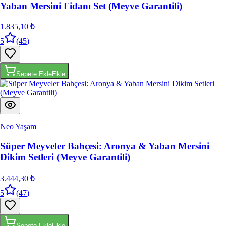
Yaban Mersini Fidanı Set (Meyve Garantili)
1.835,10 ₺
5
(
45
)
Sepete Ekle
Ekle
Neo Yaşam
Süper Meyveler Bahçesi: Aronya & Yaban Mersini
Dikim Setleri (Meyve Garantili)
3.444,30 ₺
5
(
47
)
Sepete Ekle
Ekle