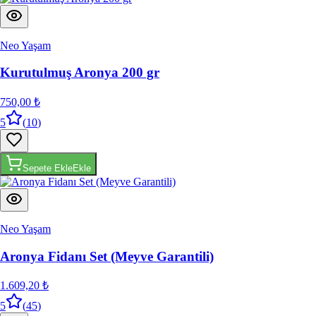
Neo Yaşam
Kurutulmuş Aronya 200 gr
750,00 ₺
5
(
10
)
Sepete Ekle
Ekle
Neo Yaşam
Aronya Fidanı Set (Meyve Garantili)
1.609,20 ₺
5
(
45
)