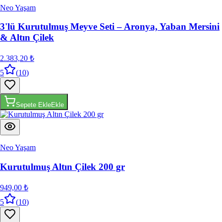
3'lü Kurutulmuş Meyve Seti – Aronya, Yaban Mersini
& Altın Çilek
2.383,20 ₺
5
(
10
)
Sepete Ekle
Ekle
Neo Yaşam
Kurutulmuş Altın Çilek 200 gr
949,00 ₺
5
(
10
)
Sepete Ekle
Ekle