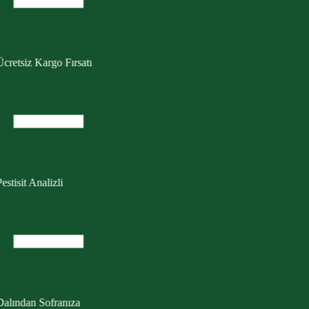
cretsiz Kargo Fırsatı
estisit Analizli
Dalından Sofranıza