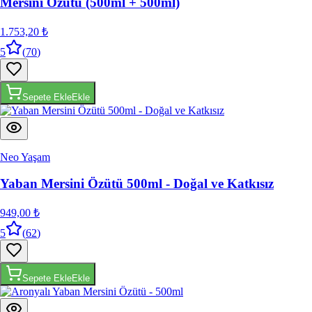
1.753,20 ₺
5
(
70
)
Sepete Ekle
Ekle
Neo Yaşam
Yaban Mersini Özütü 500ml - Doğal ve Katkısız
949,00 ₺
5
(
62
)
Sepete Ekle
Ekle