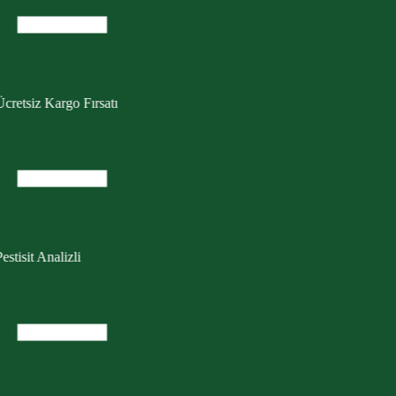
cretsiz Kargo Fırsatı
estisit Analizli
Dalından Sofranıza