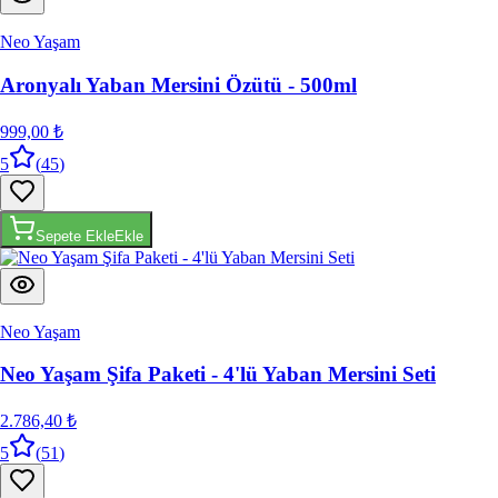
Neo Yaşam
Aronyalı Yaban Mersini Özütü - 500ml
999,00 ₺
5
(
45
)
Sepete Ekle
Ekle
Neo Yaşam
Neo Yaşam Şifa Paketi - 4'lü Yaban Mersini Seti
2.786,40 ₺
5
(
51
)
Sepete Ekle
Ekle