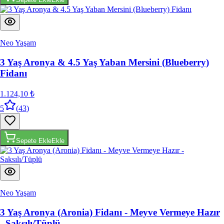
Neo Yaşam
3 Yaş Aronya & 4.5 Yaş Yaban Mersini (Blueberry)
Fidanı
1.124,10 ₺
5
(
43
)
Sepete Ekle
Ekle
Neo Yaşam
3 Yaş Aronya (Aronia) Fidanı - Meyve Vermeye Hazır
- Saksılı/Tüplü