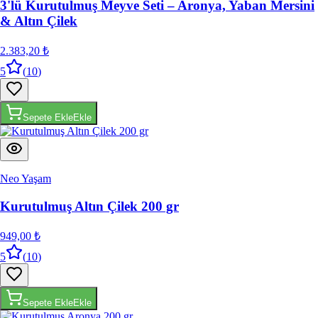
& Altın Çilek
2.383,20 ₺
5
(
10
)
Sepete Ekle
Ekle
Neo Yaşam
Kurutulmuş Altın Çilek 200 gr
949,00 ₺
5
(
10
)
Sepete Ekle
Ekle