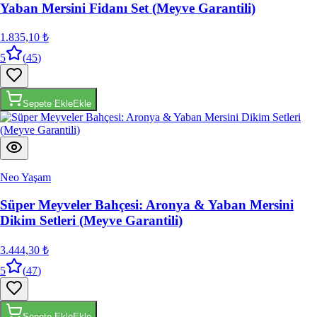
1.835,10 ₺
5
(
45
)
Sepete Ekle
Ekle
Neo Yaşam
Süper Meyveler Bahçesi: Aronya & Yaban Mersini
Dikim Setleri (Meyve Garantili)
3.444,30 ₺
5
(
47
)
Sepete Ekle
Ekle