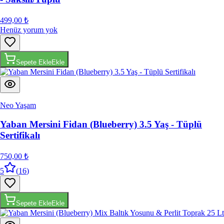
499,00 ₺
Henüz yorum yok
Sepete Ekle
Ekle
Neo Yaşam
Yaban Mersini Fidan (Blueberry) 3.5 Yaş - Tüplü
Sertifikalı
750,00 ₺
5
(
16
)
Sepete Ekle
Ekle