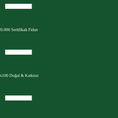
0.000 Sertifikalı Fidan
%100 Doğal & Katkısız
cretsiz Kargo Fırsatı