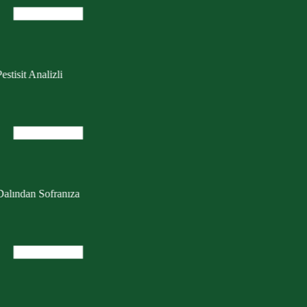
estisit Analizli
Dalından Sofranıza
0.000 Sertifikalı Fidan