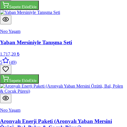
Neo Yaşam
Yaban Mersiniyle Tanışma Seti
1.717,20 ₺
5
(
49
)
Sepete Ekle
Ekle
Neo Yaşam
Aronyalı Enerji Paketi (Aronyalı Yaban Mersini
Özütü, Bal, Polen & Çocuk Püresi)