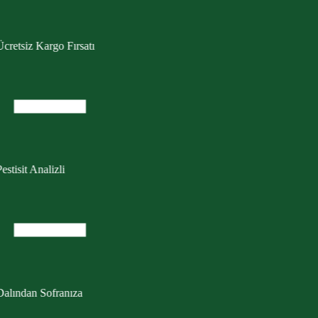
cretsiz Kargo Fırsatı
estisit Analizli
Dalından Sofranıza