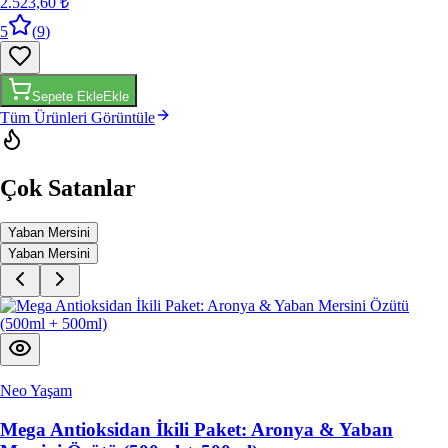
5
(
9
)
Sepete Ekle
Ekle
Tüm Ürünleri Görüntüle
Çok Satanlar
Yaban Mersini
Yaban Mersini
Neo Yaşam
Mega Antioksidan İkili Paket: Aronya & Yaban
Mersini Özütü (500ml + 500ml)