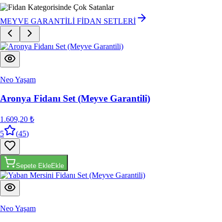
MEYVE GARANTİLİ FİDAN SETLERİ
Neo Yaşam
Aronya Fidanı Set (Meyve Garantili)
1.609,20 ₺
5
(
45
)
Sepete Ekle
Ekle
Neo Yaşam
Yaban Mersini Fidanı Set (Meyve Garantili)