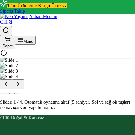
Tüm Ürünlerde Kargo Ücretsiz
Sipariş Takip
Menü
Sepet
Slider: 2 / 4.
Otomatik oynatma aktif (5 saniye).
Sol ve sağ ok tuşları
ile navigasyon yapabilirsiniz.
%100 Doğal & Katkısız