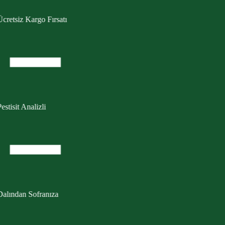
cretsiz Kargo Fırsatı
estisit Analizli
Dalından Sofranıza