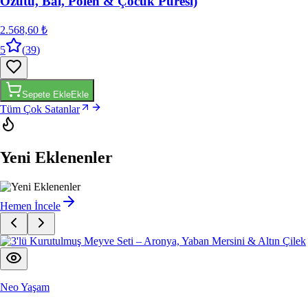
2.568,60 ₺
5
(
39
)
Sepete Ekle
Ekle
Tüm Çok Satanlar
Yeni Eklenenler
Hemen İncele
Neo Yaşam
3'lü Kurutulmuş Meyve Seti – Aronya, Yaban Mersini