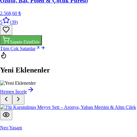
Özütü, Bal, Polen & Çocuk Püresi)
2.568,60 ₺
5
(
39
)
Sepete Ekle
Ekle
Tüm Çok Satanlar
Yeni Eklenenler
Hemen İncele
Neo Yaşam