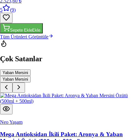
2.523,60 ₺
5
(
9
)
Sepete Ekle
Ekle
Tüm Ürünleri Görüntüle
Çok Satanlar
Yaban Mersini
Yaban Mersini
Neo Yaşam
Mega Antioksidan İkili Paket: Aronya & Yaban