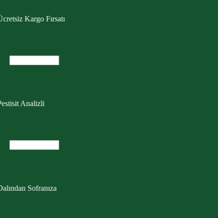
cretsiz Kargo Fırsatı
estisit Analizli
Dalından Sofranıza