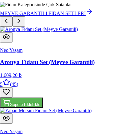
MEYVE GARANTİLİ FİDAN SETLERİ
Neo Yaşam
Aronya Fidanı Set (Meyve Garantili)
1.609,20 ₺
5
(
45
)
Sepete Ekle
Ekle
Neo Yaşam