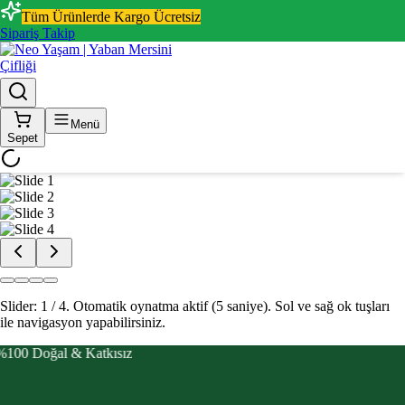
Tüm Ürünlerde Kargo Ücretsiz
Sipariş Takip
Menü
Sepet
Slider: 2 / 4.
Otomatik oynatma aktif (5 saniye).
Sol ve sağ ok tuşları
ile navigasyon yapabilirsiniz.
%100 Doğal & Katkısız