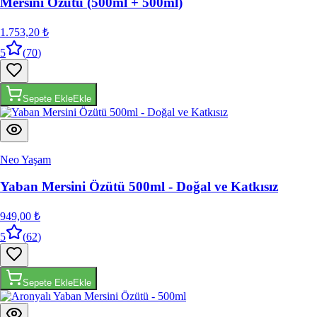
Mersini Özütü (500ml + 500ml)
1.753,20 ₺
5
(
70
)
Sepete Ekle
Ekle
Neo Yaşam
Yaban Mersini Özütü 500ml - Doğal ve Katkısız
949,00 ₺
5
(
62
)
Sepete Ekle
Ekle