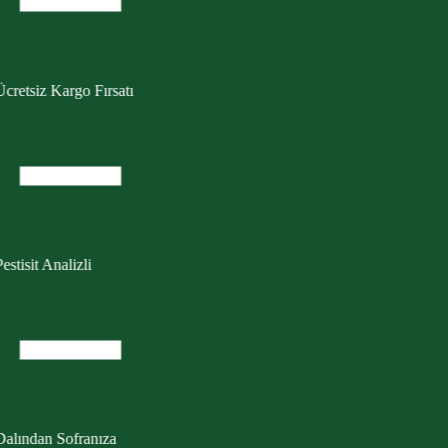
cretsiz Kargo Fırsatı
estisit Analizli
Dalından Sofranıza