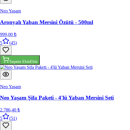
Neo Yaşam
Aronyalı Yaban Mersini Özütü - 500ml
999,00 ₺
5
(
45
)
Sepete Ekle
Ekle
Neo Yaşam
Neo Yaşam Şifa Paketi - 4'lü Yaban Mersini Seti
2.786,40 ₺
5
(
51
)