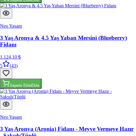
Neo Yaşam
3 Yaş Aronya & 4.5 Yaş Yaban Mersini (Blueberry)
Fidanı
1.124,10 ₺
5
(
43
)
Sepete Ekle
Ekle
Neo Yaşam
3 Yaş Aronya (Aronia) Fidanı - Meyve Vermeye Hazır
- Saksılı/Tüplü