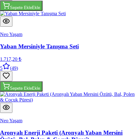
Sepete Ekle
Ekle
Neo Yaşam
Yaban Mersiniyle Tanışma Seti
1.717,20 ₺
5
(
49
)
Sepete Ekle
Ekle
Neo Yaşam
Aronyalı Enerji Paketi (Aronyalı Yaban Mersini