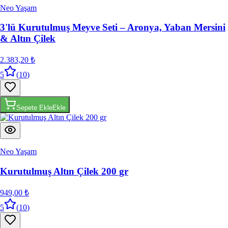
Neo Yaşam
3'lü Kurutulmuş Meyve Seti – Aronya, Yaban Mersini
& Altın Çilek
2.383,20 ₺
5
(
10
)
Sepete Ekle
Ekle
Neo Yaşam
Kurutulmuş Altın Çilek 200 gr
949,00 ₺
5
(
10
)