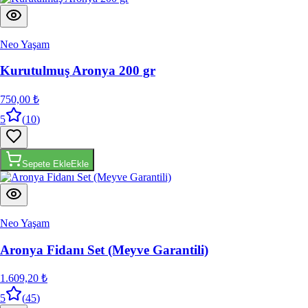
Neo Yaşam
Kurutulmuş Aronya 200 gr
750,00 ₺
5
(
10
)
Sepete Ekle
Ekle
Neo Yaşam
Aronya Fidanı Set (Meyve Garantili)
1.609,20 ₺
5
(
45
)