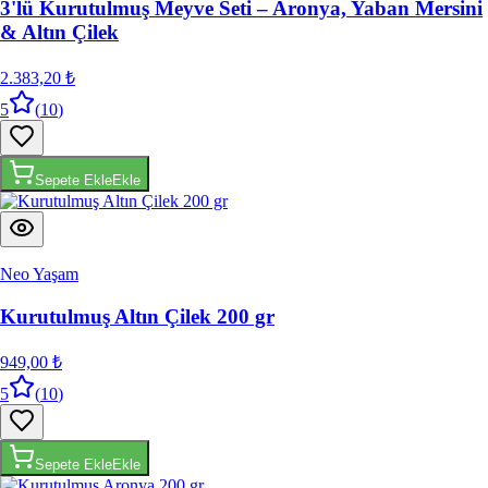
3'lü Kurutulmuş Meyve Seti – Aronya, Yaban Mersini
& Altın Çilek
2.383,20 ₺
5
(
10
)
Sepete Ekle
Ekle
Neo Yaşam
Kurutulmuş Altın Çilek 200 gr
949,00 ₺
5
(
10
)
Sepete Ekle
Ekle