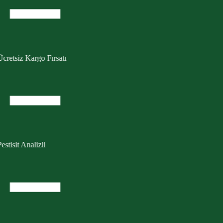
cretsiz Kargo Fırsatı
estisit Analizli