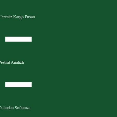
cretsiz Kargo Fırsatı
estisit Analizli
Dalından Sofranıza