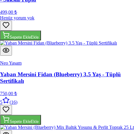
499,00 ₺
Henüz yorum yok
Sepete Ekle
Ekle
Neo Yaşam
Yaban Mersini Fidan (Blueberry) 3.5 Yaş - Tüplü
Sertifikalı
750,00 ₺
5
(
16
)
Sepete Ekle
Ekle