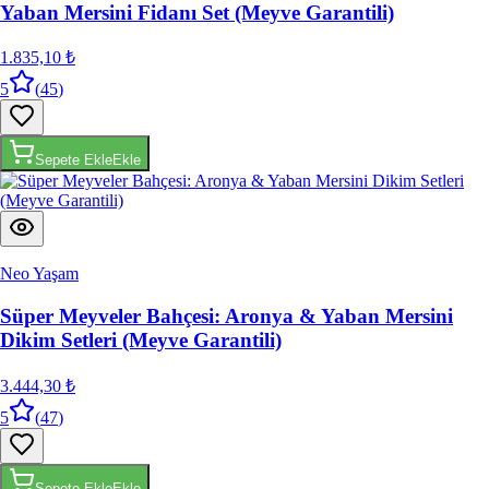
Yaban Mersini Fidanı Set (Meyve Garantili)
1.835,10 ₺
5
(
45
)
Sepete Ekle
Ekle
Neo Yaşam
Süper Meyveler Bahçesi: Aronya & Yaban Mersini
Dikim Setleri (Meyve Garantili)
3.444,30 ₺
5
(
47
)
Sepete Ekle
Ekle