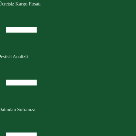
cretsiz Kargo Fırsatı
estisit Analizli
Dalından Sofranıza